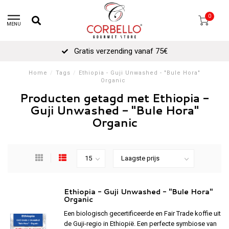
0
MENU
Gratis verzending vanaf 75€
Home
/
Tags
/
Ethiopia - Guji Unwashed - "Bule Hora"
Organic
Producten getagd met Ethiopia -
Guji Unwashed - "Bule Hora"
Organic
Ethiopia - Guji Unwashed - "Bule Hora"
Organic
Een biologisch gecertificeerde en Fair Trade koffie uit
de Guji-regio in Ethiopië. Een perfecte symbiose van