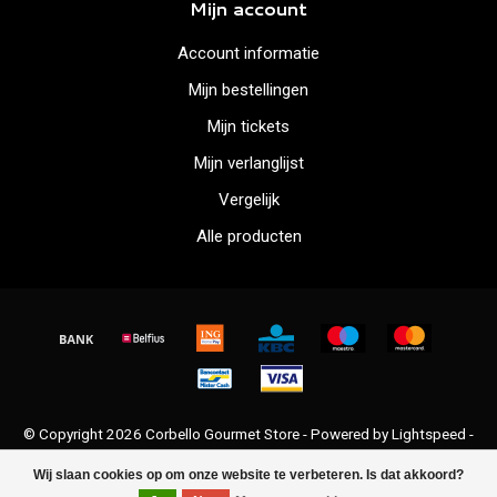
Mijn account
Account informatie
Mijn bestellingen
Mijn tickets
Mijn verlanglijst
Vergelijk
Alle producten
© Copyright 2026 Corbello Gourmet Store - Powered by
Lightspeed
-
Lightspeed design
by
Dyvelopment
Wij slaan cookies op om onze website te verbeteren. Is dat akkoord?