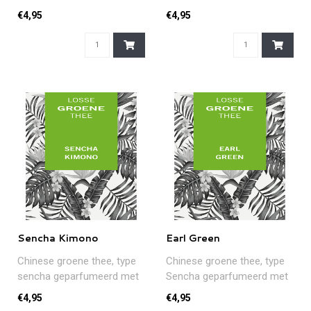
werd met sinaasappel en
citroen en stukjes gember.
€4,95
€4,95
rozenb..
Een ve..
Sencha Kimono
Earl Green
Chinese groene thee, type
Chinese groene thee, type
sencha geparfumeerd met
Sencha geparfumeerd met
aroma van perzik en
bergamotolie...
€4,95
€4,95
abrikoos, ..