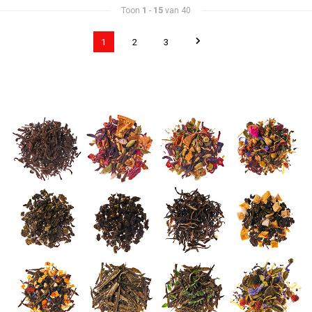
Toon
1
-
15
van 40
1
2
3