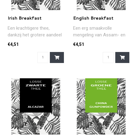
Irish Breakfast
English Breakfast
Een krachtigere thee,
Een erg smaakvolle
dankzij het grotere aandeel
mengeling van Assam- en
Assam-thee. De ideale
Ceylonthee. Het resultaat is
€4,51
€4,51
'wake-u..
een tas..