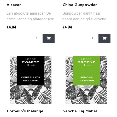
Alcazar
China Gunpowder
Een absolute aanrader. De
Gunpowder dankt haar
grote, lange en platgedrukte
naam aan de grijs-groene
bladeren zorgen voor een..
balletjes van opgerolde
€4,84
€4,84
bladeren d..
Corbello's Mélange
Sencha Taj Mahal