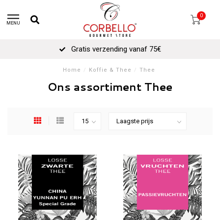
0
MENU
Gratis verzending vanaf 75€
Home
/
Koffie & Thee
/
Thee
Ons assortiment Thee