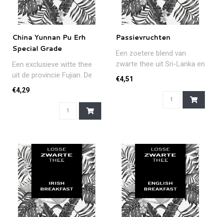
China Yunnan Pu Erh
Passievruchten
Special Grade
Een zoetere blend van
zwarte thee uit Sri-Lanka en
Een exclusieve witte thee
het aroma van
uit de provincie Fujian. De
€4,51
passievrucht...
theeblaadjes worden op ge..
€4,29