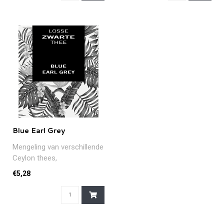
Blue Earl Grey
Mengeling van verschillende
Ceylon thees,
geparfumeerd met olie uit
€5,28
de bergamotp..