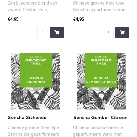
Een bijzondere blend van
Chinese groene thee type
zwarte Ceylon-thee,
Sencha geparfumeerd met
sinaasappel, kaneel en
citroen vanille en zoete
€4,95
€4,95
citroen, met..
appel...
Sencha Sichendo
Sencha Gember Citroen
Chinese groene thee type
Chinese sencha-thee die
Sencha die geparfumeerd
geparfumeerd werd met