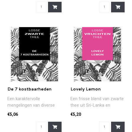
De 7 kostbaarheden
Lovely Lemon
Een karaktervolle
Een frisse blend van zwarte
mengelingen van diverse
thee uit Sri-Lanka en
theeën en 'kostbaarheden'
stukjes citroenschil...
€5,06
€5,20
zoals rozen..