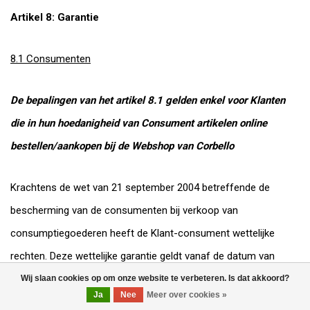
Artikel 8: Garantie
8.1 Consumenten
De bepalingen van het artikel 8.1 gelden enkel voor Klanten
die in hun hoedanigheid van Consument artikelen online
bestellen/aankopen bij de Webshop van Corbello
Krachtens de wet van 21 september 2004 betreffende de
bescherming van de consumenten bij verkoop van
consumptiegoederen heeft de Klant-consument wettelijke
rechten. Deze wettelijke garantie geldt vanaf de datum van
levering aan de eerste eigenaar. Elke eventueel (bijkomende)
Wij slaan cookies op om onze website te verbeteren. Is dat akkoord?
Ja
Nee
Meer over cookies »
commerciële garantie laat deze rechten onverminderd.