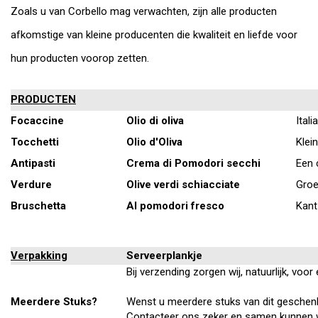
Zoals u van Corbello mag verwachten, zijn alle producten
afkomstige van kleine producenten die kwaliteit en liefde voor
hun producten voorop zetten.
PRODUCTEN
Focaccine
Olio di oliva
Ital
Tocchetti
Olio d'Oliva
Klein
Antipasti
Crema di Pomodori secchi
Een 
Verdure
Olive verdi schiacciate
Groe
Bruschetta
Al pomodori fresco
Kant
Verpakking
Serveerplankje
Bij verzending zorgen wij, natuurlijk, vo
Meerdere Stuks?
Wenst u meerdere stuks van dit geschen
Contacteer ons zeker en samen kunnen 