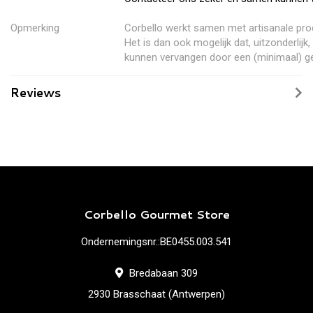
Opmerking
Corbello werkt samen met artisanale pr
Het is dan ook mogelijk dat, uitzonderlij
kunnen vervangen door een (minimaal) ge
Reviews
Corbello Gourmet Store
Ondernemingsnr.:BE0455.003.541
Bredabaan 309
2930 Brasschaat (Antwerpen)