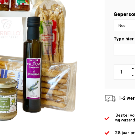
Geperson
Type hier
1-2 we
Bestel v
wij verzen
28 jaar p