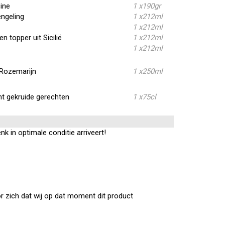
cine
1 x
190gr
engeling
1 x
212ml
1 x
212ml
 topper uit Sicilië
1 x
212ml
1 x
212ml
t Rozemarijn
1 x
250ml
icht gekruide gerechten
1 x
75cl
k in optimale conditie arriveert!
or zich dat wij op dat moment dit product