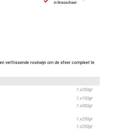
in Brasschaat
 een verfrissende roséwijn om de sfeer compleet te
1 x
200gr
1 x
150gr
1 x
300gr
1 x
250gr
1 x
250gr