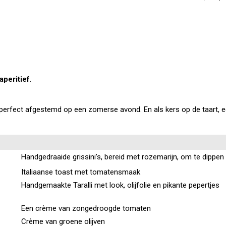
aperitief
.
i, perfect afgestemd op een zomerse avond. En als kers op de taart,
Handgedraaide grissini's, bereid met rozemarijn, om te dippen
Italiaanse toast met tomatensmaak
Handgemaakte Taralli met look, olijfolie en pikante pepertjes
Een crème van zongedroogde tomaten
Crème van groene olijven