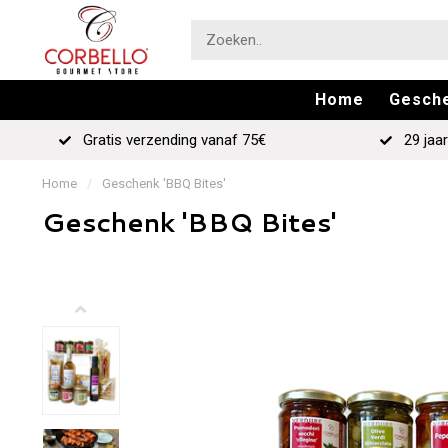
Home
Gesch
Gratis verzending vanaf 75€
29 jaar
Home
/
Geschenk 'BBQ Bites'
Geschenk 'BBQ Bites'