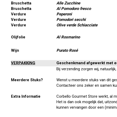
Bruschetta
Alle Zucchine
Bruschetta
Al Pomodoro fresco
Verdure
Peperoni
Verdure
Pomodori secchi
Verdure
Olive verde Schiacciate
Olijfolie
Al Rosmarino
Wijn
Purato Rosé
VERPAKKING
Geschenkmand afgewerkt met ee
Bij verzending zorgen wij, natuurli
Meerdere Stuks?
Wenst u meerdere stuks van dit ge
Contacteer ons zeker en samen ku
Extra Informatie
Corbello Gourmet Store werkt, al m
Het is dan ook mogelijk dat, uitzon
kunnen vervangen door een (minima