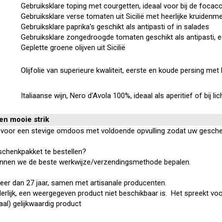
Gebruiksklare toping met courgetten, ideaal voor bij de focac
Gebruiksklare verse tomaten uit Sicilië met heerlijke kruidenm
Gebruiksklare paprika's geschikt als antipasti of in salades
Gebruiksklare zongedroogde tomaten geschikt als antipasti, een
Geplette groene olijven uit Sicilië
Olijfolie van superieure kwaliteit, eerste en koude persing me
Italiaanse wijn, Nero d'Avola 100%, ideaal als aperitief of bij l
n mooie strik
jk, voor een stevige omdoos met voldoende opvulling zodat uw geschen
schenkpakket te bestellen?
nnen we de beste werkwijze/verzendingsmethode bepalen.
eer dan 27 jaar, samen met artisanale producenten.
derlijk, een weergegeven product niet beschikbaar is. Het spreekt vo
al) gelijkwaardig product