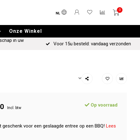
0
NL
Onze Winkel
schap in uw
Voor 15u besteld: vandaag verzonden
Op voorraad
00
Incl. btw
t geschenk voor een geslaagde entree op een BBQ!
Lees