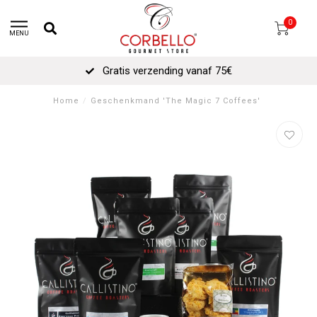
0
MENU
Gratis verzending vanaf 75€
Home
/
Geschenkmand 'The Magic 7 Coffees'