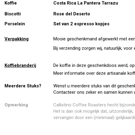
Koffie
Costa Rica La Pantera Tarrazu
Biscotti
Rose del Deserto
Porselein
Set van 2 espresso kopjes
Verpakking
Mooie geschenkmand afgewerkt met een 
Bij verzending zorgen wij, natuurlijk, vo
Koffiebranderij
De koffie in deze geschenkdoos werd, op 
Meer informatie over deze artisanale koff
Meerdere Stuks?
Wenst u meerdere stuks van dit geschen
Contacteer ons zeker en samen kunnen 
Opmerking
Callistino Coffee Roasters hecht bijzonde
Het is dan ook mogelijk dat, uitzonderlij
vervangen door een (minimaal) gelijkaardi