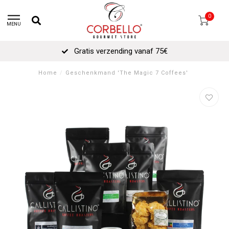
0
MENU
Gratis verzending vanaf 75€
Home
/
Geschenkmand 'The Magic 7 Coffees'