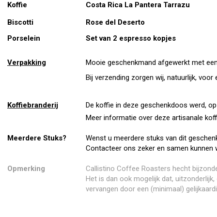
Koffie
Costa Rica La Pantera Tarrazu
Biscotti
Rose del Deserto
Porselein
Set van 2 espresso kopjes
Verpakking
Mooie geschenkmand afgewerkt met een 
Bij verzending zorgen wij, natuurlijk, vo
Koffiebranderij
De koffie in deze geschenkdoos werd, op 
Meer informatie over deze artisanale koff
Meerdere Stuks?
Wenst u meerdere stuks van dit geschen
Contacteer ons zeker en samen kunnen 
Opmerking
Callistino Coffee Roasters hecht bijzonde
Het is dan ook mogelijk dat, uitzonderlij
vervangen door een (minimaal) gelijkaardi