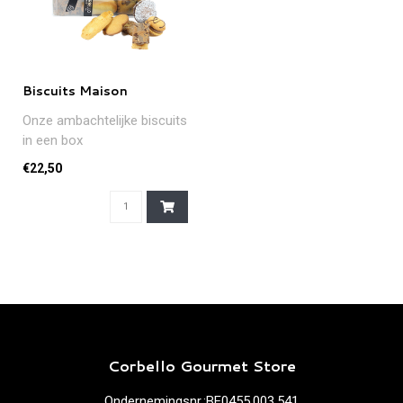
Biscuits Maison
Onze ambachtelijke biscuits
in een box
€22,50
Corbello Gourmet Store
Ondernemingsnr.:BE0455.003.541