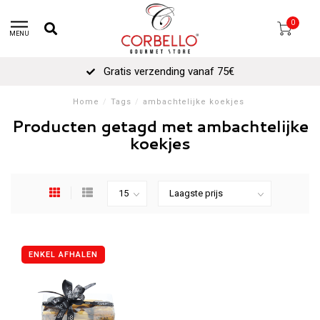
0
MENU
Gratis verzending vanaf 75€
Home
/
Tags
/
ambachtelijke koekjes
Producten getagd met ambachtelijke
koekjes
ENKEL AFHALEN