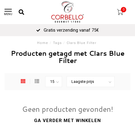
0
MENU
Gratis verzending vanaf 75€
Home
/
Tags
/
Clars Blue Filter
Producten getagd met Clars Blue
Filter
Geen producten gevonden!
GA VERDER MET WINKELEN