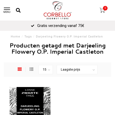
0
MENU
Gratis verzending vanaf 75€
Home
/
Tags
/
Darjeeling Flowery O.P. Imperial Castleton
Producten getagd met Darjeeling
Flowery O.P. Imperial Castleton