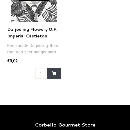
Darjeeling Flowery O.P.
Imperial Castleton
Een zachte Darjeeling-thee
met een zeer aangenaam
en langdurende nasmaak.
€9,02
Afkom..
Corbello Gourmet Store