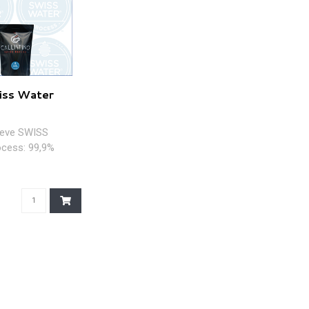
iss Water
ieve SWISS
cess: 99,9%
 dankzij water en