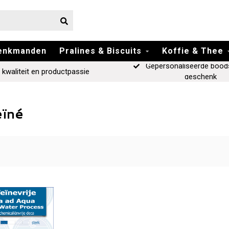
enkmanden
Pralines & Biscuits
Koffie & Thee
Gepersonaliseerde bood
 kwaliteit en productpassie
geschenk
eïné