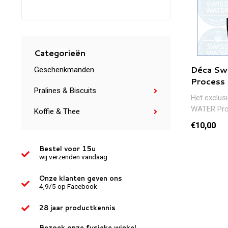
Categorieën
Déca Sw
Geschenkmanden
Process
Pralines & Biscuits
Het exclus
WATER Pro
Koffie & Thee
cafeïnevrij
€10,00
stoom....
Bestel voor 15u
wij verzenden vandaag
Onze klanten geven ons
4,9/5 op Facebook
28 jaar productkennis
Bezoek onze fysieke winkel