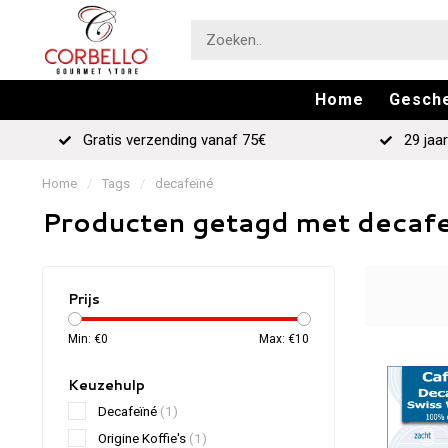
Home
Gesch
Gratis verzending vanaf 75€
29 jaar
Home
/
Tags
/
decafeïné
Producten getagd met decaf
Prijs
Min: €
0
Max: €
10
Keuzehulp
Decafeïné
(1)
Origine Koffie's
(1)