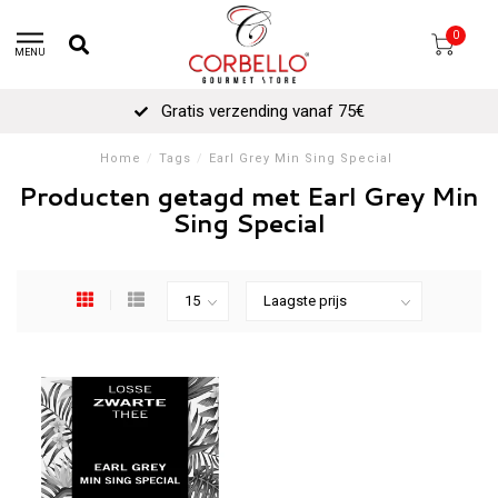
0
MENU
Gratis verzending vanaf 75€
Home
/
Tags
/
Earl Grey Min Sing Special
Producten getagd met Earl Grey Min
Sing Special