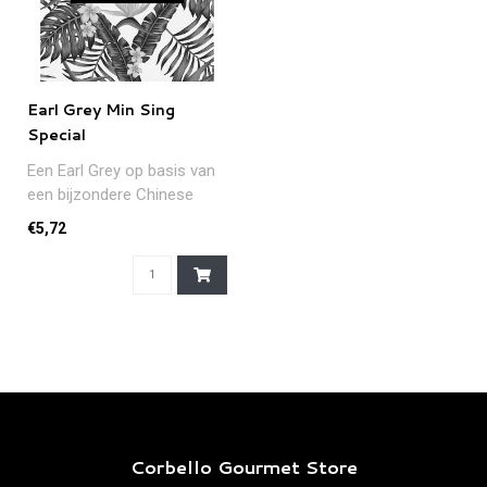
Earl Grey Min Sing
Special
Een Earl Grey op basis van
een bijzondere Chinese
thee en fijne olie uit de
€5,72
berg..
Corbello Gourmet Store