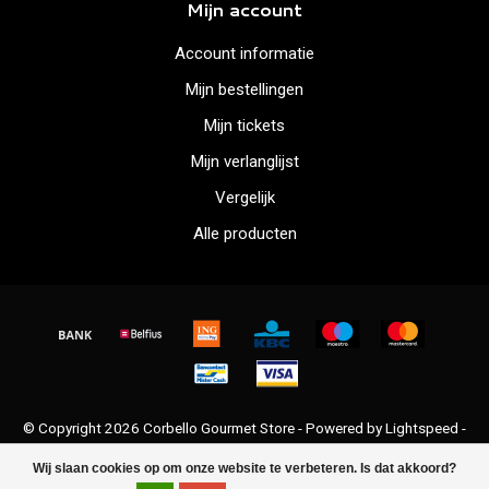
Mijn account
Account informatie
Mijn bestellingen
Mijn tickets
Mijn verlanglijst
Vergelijk
Alle producten
© Copyright 2026 Corbello Gourmet Store - Powered by
Lightspeed
-
Lightspeed design
by
Dyvelopment
Wij slaan cookies op om onze website te verbeteren. Is dat akkoord?