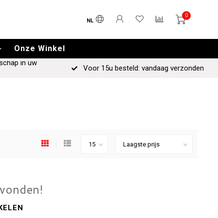
0
NL
Onze Winkel
schap in uw
Voor 15u besteld: vandaag verzonden
evonden!
KELEN