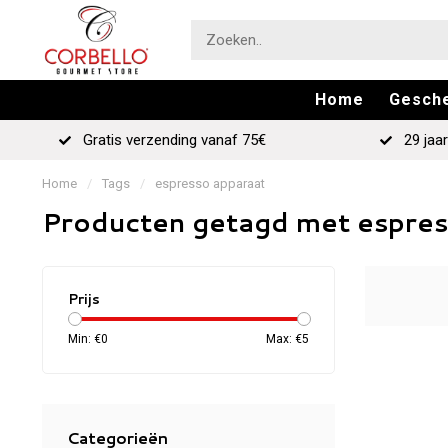
Home
Gesch
Gratis verzending vanaf 75€
29 jaar
Home
/
Tags
/
espresso apparaat
Producten getagd met espres
Prijs
Min: €
0
Max: €
5
Categorieën