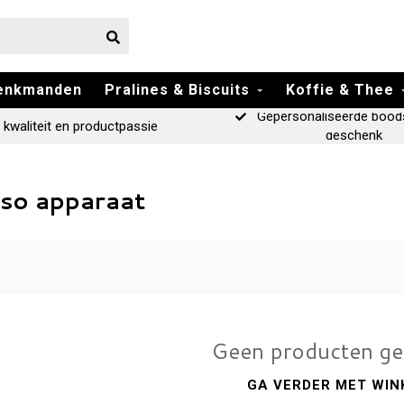
enkmanden
Pralines & Biscuits
Koffie & Thee
Gepersonaliseerde bood
 kwaliteit en productpassie
geschenk
so apparaat
Geen producten g
GA VERDER MET WIN