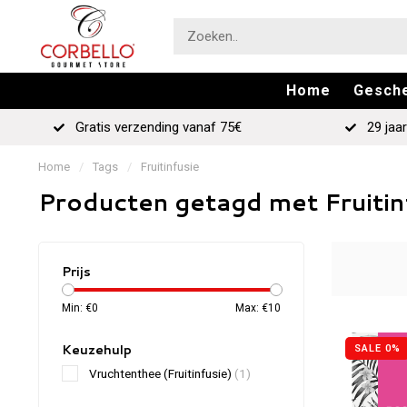
Home
Gesch
Gratis verzending vanaf 75€
29 jaar
Home
/
Tags
/
Fruitinfusie
Producten getagd met Fruitin
Prijs
Min: €
0
Max: €
10
Keuzehulp
SALE 0%
Vruchtenthee (Fruitinfusie)
(1)