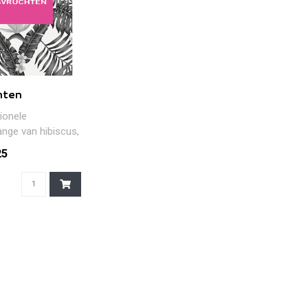
hten
ionele
ge van hibiscus,
, aardbei, blauwe
25