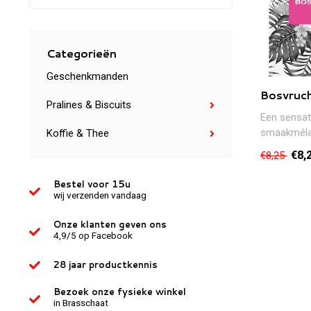
Categorieën
Geschenkmanden
Bosvruc
Pralines & Biscuits
Een sensat
smaakmélan
Koffie & Thee
rozenbottel
€8,
€8,25
bosbes..
Bestel voor 15u
wij verzenden vandaag
Onze klanten geven ons
4,9/5 op Facebook
28 jaar productkennis
Bezoek onze fysieke winkel
in Brasschaat