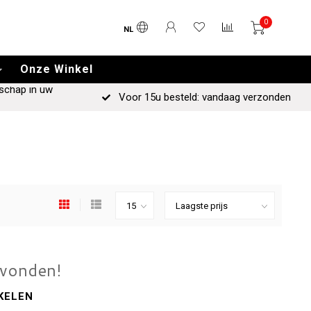
0
NL
Onze Winkel
schap in uw
Voor 15u besteld: vandaag verzonden
evonden!
KELEN