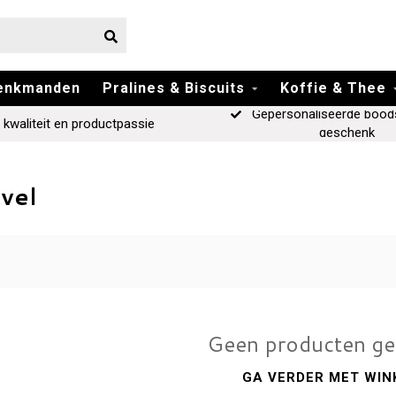
enkmanden
Pralines & Biscuits
Koffie & Thee
Gepersonaliseerde bood
 kwaliteit en productpassie
geschenk
vel
Geen producten g
GA VERDER MET WIN