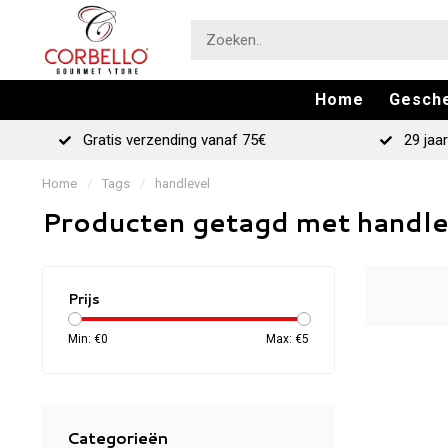
Home
Gesch
Gratis verzending vanaf 75€
29 jaar
Home
/
Tags
/
handlevel
Producten getagd met handle
Prijs
Min: €
0
Max: €
5
Categorieën