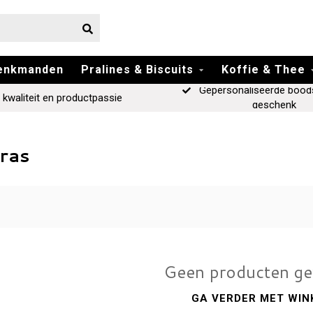
enkmanden
Pralines & Biscuits
Koffie & Thee
Gepersonaliseerde bood
 kwaliteit en productpassie
geschenk
ras
Geen producten g
GA VERDER MET WIN