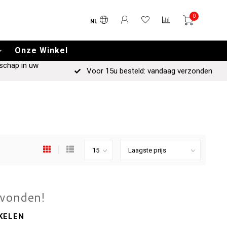
0
NL
Onze Winkel
schap in uw
Voor 15u besteld: vandaag verzonden
evonden!
KELEN