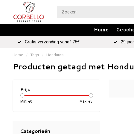
Home
Gesch
Gratis verzending vanaf 75€
29 jaar
Home
/
Tags
/
Honduras
Producten getagd met Hondu
Prijs
Min: €
0
Max: €
5
Categorieën