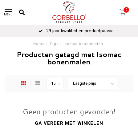
0
MENU
29 jaar kwaliteit en productpassie
Home
/
Tags
/
Isomac bonenmalen
Producten getagd met Isomac
bonenmalen
Geen producten gevonden!
GA VERDER MET WINKELEN