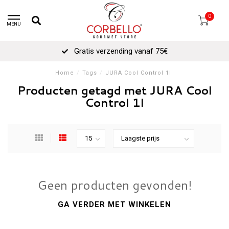
0
MENU
Gratis verzending vanaf 75€
Home
/
Tags
/
JURA Cool Control 1l
Producten getagd met JURA Cool
Control 1l
Geen producten gevonden!
GA VERDER MET WINKELEN