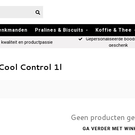
enkmanden
Pralines & Biscuits
Koffie & Thee
Gepersonaliseerde bood
 kwaliteit en productpassie
geschenk
ool Control 1l
Geen producten g
GA VERDER MET WIN