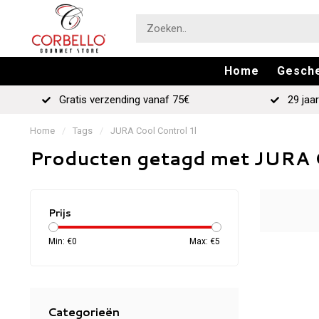
Home
Gesch
Gratis verzending vanaf 75€
29 jaar
Home
/
Tags
/
JURA Cool Control 1l
Producten getagd met JURA C
Prijs
Min: €
0
Max: €
5
Categorieën