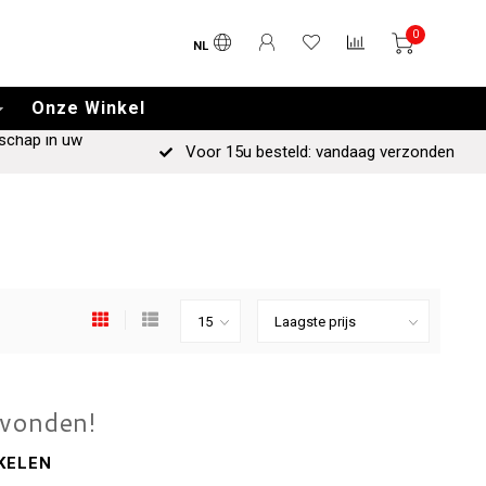
0
NL
Onze Winkel
schap in uw
Voor 15u besteld: vandaag verzonden
evonden!
KELEN