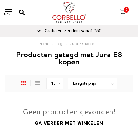
0
MENU
Gratis verzending vanaf 75€
Home
/
Tags
/
Jura E8 kopen
Producten getagd met Jura E8
kopen
Geen producten gevonden!
GA VERDER MET WINKELEN