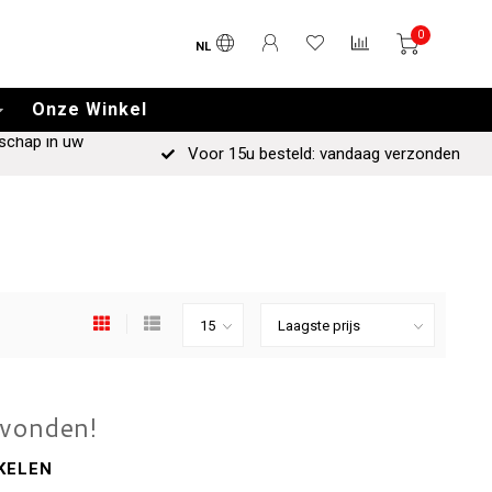
0
NL
Onze Winkel
schap in uw
Voor 15u besteld: vandaag verzonden
evonden!
KELEN