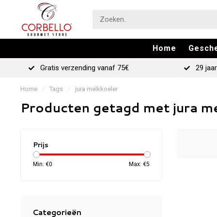
Home
Gesch
Gratis verzending vanaf 75€
29 jaar
Home
/
Tags
/
jura melkkoeler
Producten getagd met jura m
Prijs
Min: €
0
Max: €
5
Categorieën