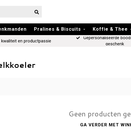
enkmanden
Pralines & Biscuits
Koffie & Thee
Gepersonaliseerde bood
 kwaliteit en productpassie
geschenk
elkkoeler
Geen producten g
GA VERDER MET WIN