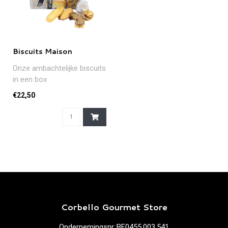
Biscuits Maison
Onze ambachtelijke biscuits
in een box
€22,50
Corbello Gourmet Store
Ondernemingsnr.:BE0455.003.541