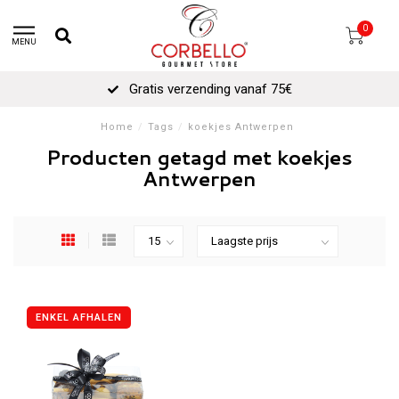
0
MENU
Gratis verzending vanaf 75€
Home
/
Tags
/
koekjes Antwerpen
Producten getagd met koekjes
Antwerpen
ENKEL AFHALEN