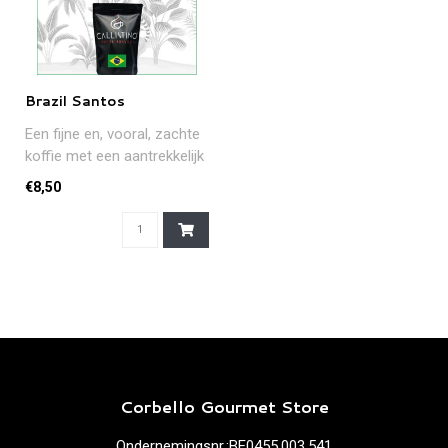
Brazil Santos
Een fijne en, vooral, zachte
koffie met een aantrekkelijk
aroma en heerlijke ge..
€8,50
Corbello Gourmet Store
Ondernemingsnr.:BE0455.003.541