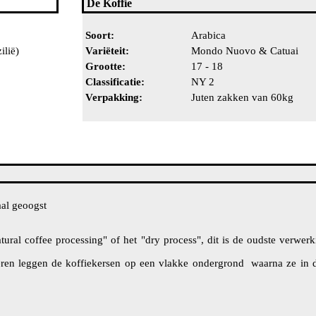
De Koffie
Soort:
Arabica
ilië)
Variëteit:
Mondo Nuovo & Catuai
Grootte:
17 - 18
Classificatie:
NY 2
Verpakking:
Juten zakken van 60kg
al geoogst
ural coffee processing" of het "dry process", dit is de oudste verwer
eren leggen de koffiekersen op een vlakke ondergrond waarna ze in