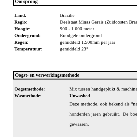
Oorsprong
Land:
Brazilië
Regio:
Deelstaat Minas Gerais (Zuidoosten Braz
Hoogte:
900 - 1.000 meter
Ondergrond:
Roodgele ondergrond
Regen:
gemiddeld 1.500mm per jaar
Temperatuur:
gemiddeld 23°
Oogst- en verwerkingsmethode
Oogstmethode:
Mix tussen handgeplukt & machina
Wasmethode:
Unwashed
Deze methode, ook bekend als "nat
honderden jaren gebruikt. De bo
gewassen.