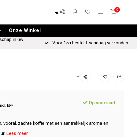
0
NL
Onze Winkel
schap in uw
Voor 15u besteld: vandaag verzonden
Op voorraad
Incl. btw
n, vooral, zachte koffie met een aantrekkelijk aroma en
eur.
Lees meer..