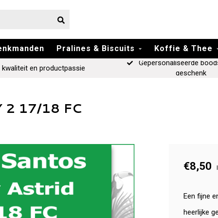
enkmanden
Pralines & Biscuits
Koffie & Thee
Gepersonaliseerde bood
 kwaliteit en productpassie
geschenk
Y 2 17/18 FC
€8,50
Een fijne e
heerlijke g