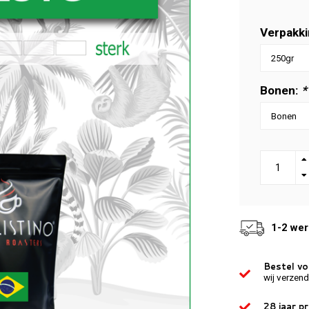
Verpakki
Bonen:
*
1-2 we
Bestel v
wij verzen
28 jaar p