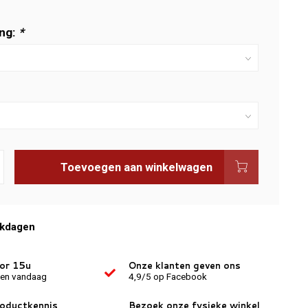
ng:
*
Toevoegen aan winkelwagen
rkdagen
oor 15u
Onze klanten geven ons
den vandaag
4,9/5 op Facebook
roductkennis
Bezoek onze fysieke winkel