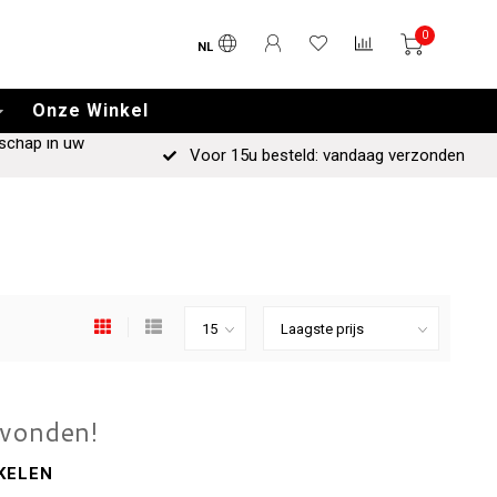
0
NL
Onze Winkel
schap in uw
Voor 15u besteld: vandaag verzonden
evonden!
KELEN