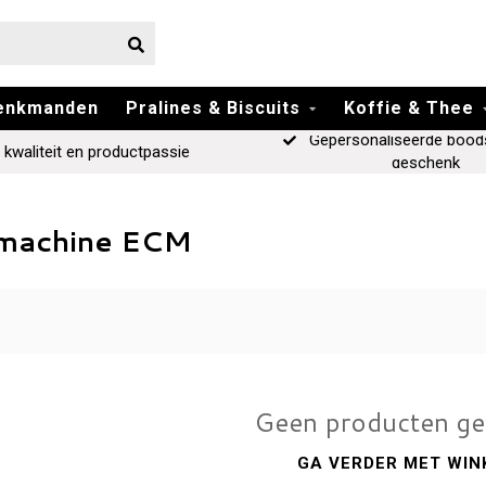
enkmanden
Pralines & Biscuits
Koffie & Thee
Gepersonaliseerde bood
 kwaliteit en productpassie
geschenk
emachine ECM
Geen producten g
GA VERDER MET WIN