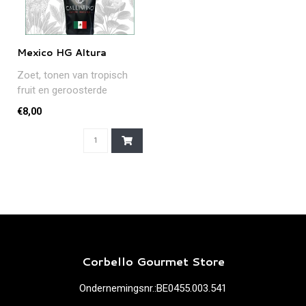
Mexico HG Altura
Zoet, tonen van tropisch
fruit en geroosterde
hazelnoten... Deze
€8,00
Mexicaanse topp..
Corbello Gourmet Store
Ondernemingsnr.:BE0455.003.541