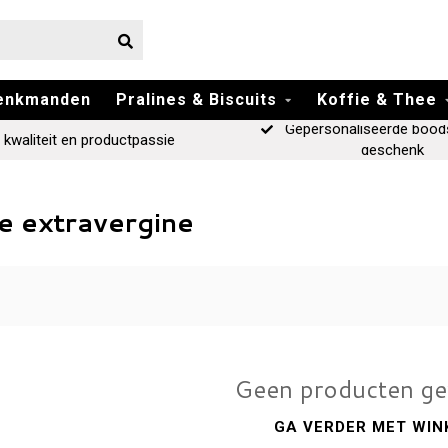
enkmanden
Pralines & Biscuits
Koffie & Thee
Gepersonaliseerde bood
 kwaliteit en productpassie
geschenk
e extravergine
Geen producten g
GA VERDER MET WIN