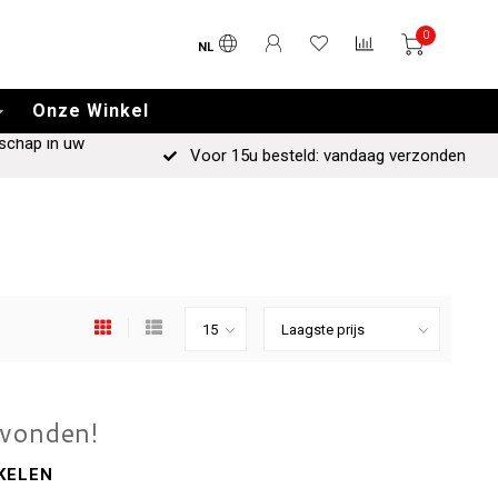
0
NL
Onze Winkel
schap in uw
Voor 15u besteld: vandaag verzonden
evonden!
KELEN