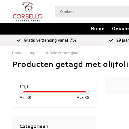
Home
Gesch
Gratis verzending vanaf 75€
29 jaar
Home
/
Tags
/
olijfolie extravergine
Producten getagd met olijfoli
Prijs
Min: €
0
Max: €
5
Categorieën