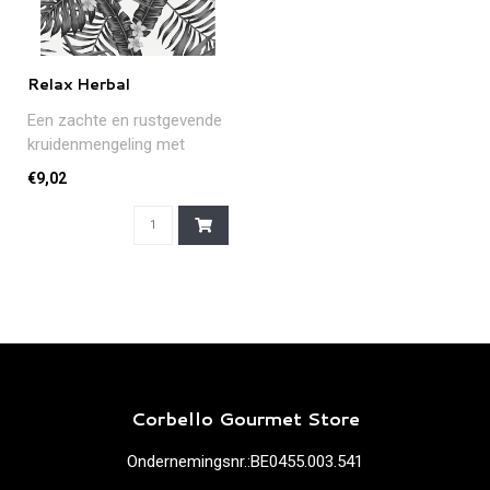
Relax Herbal
Een zachte en rustgevende
kruidenmengeling met
verbena, linde, munt,
€9,02
citroengras..
Corbello Gourmet Store
Ondernemingsnr.:BE0455.003.541