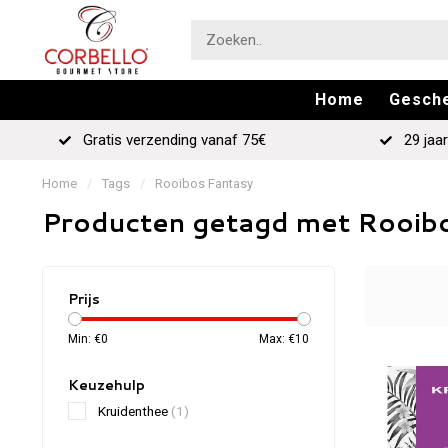
Home
Gesch
Gratis verzending vanaf 75€
29 jaar
Home
/
Tags
/
Rooibos Fantasy
Producten getagd met Rooib
Prijs
Min: €
0
Max: €
10
Keuzehulp
Kruidenthee
(1)