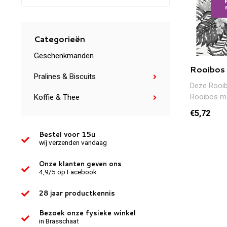
Categorieën
Geschenkmanden
Rooibos
Pralines & Biscuits
Deze Rooib
Rooibos me
Koffie & Thee
De blend m
€5,72
Sencha..
Bestel voor 15u
wij verzenden vandaag
Onze klanten geven ons
4,9/5 op Facebook
28 jaar productkennis
Bezoek onze fysieke winkel
in Brasschaat