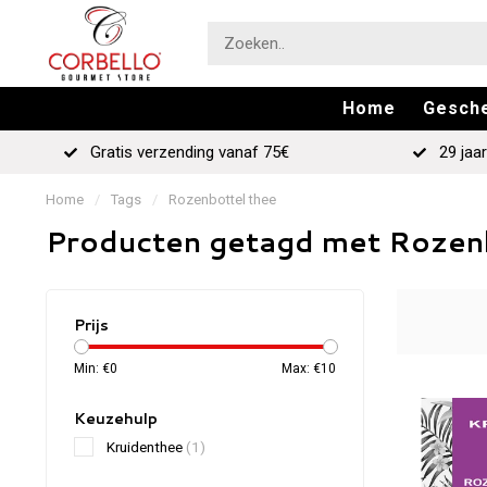
Home
Gesch
Gratis verzending vanaf 75€
29 jaar
Home
/
Tags
/
Rozenbottel thee
Producten getagd met Rozen
Prijs
Min: €
0
Max: €
10
Keuzehulp
Kruidenthee
(1)