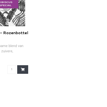
 - Rozenbottel
name blend van
 zuivere,
rozenbottel en