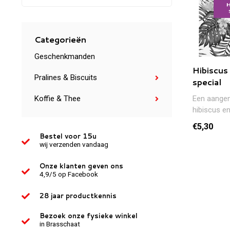
Categorieën
Geschenkmanden
Hibiscus
Pralines & Biscuits
special
Een aange
Koffie & Thee
hibiscus en
gedroogde 
€5,30
hibiscus. ..
Bestel voor 15u
wij verzenden vandaag
Onze klanten geven ons
4,9/5 op Facebook
28 jaar productkennis
Bezoek onze fysieke winkel
in Brasschaat