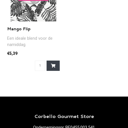
Mango Flip
Een ideale blend voor de
namiddag.
€5,39
Corbello Gourmet Store
Ondernemingsnr.:BE0455.003.541