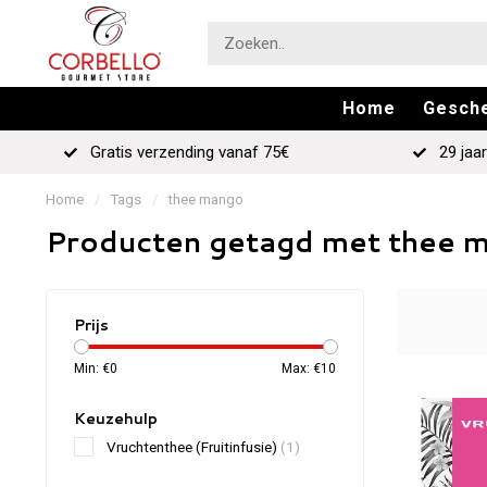
Home
Gesch
Gratis verzending vanaf 75€
29 jaar
Home
/
Tags
/
thee mango
Producten getagd met thee 
Prijs
Min: €
0
Max: €
10
Keuzehulp
Vruchtenthee (Fruitinfusie)
(1)