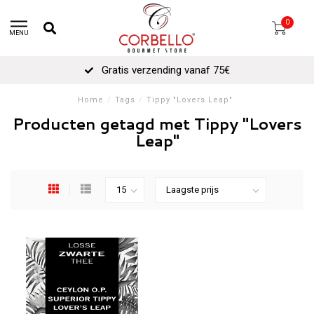
0
MENU
Gratis verzending vanaf 75€
Home
/
Tags
/
Tippy "Lovers Leap"
Producten getagd met Tippy "Lovers
Leap"