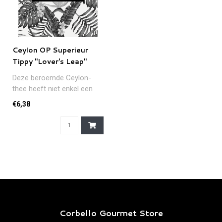
Ceylon OP Superieur
Tippy "Lover's Leap"
Deze beroemde Ceylon-
thee heeft niet enkel een
romantische naam maar
€6,38
biedt, voor..
Corbello Gourmet Store