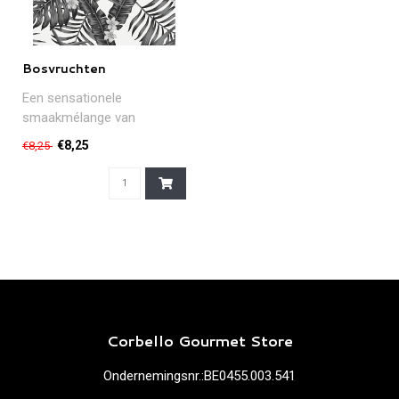
Bosvruchten
Een sensationele
smaakmélange van
hibiscus, rozenbottel,
€8,25
€8,25
aardbei, blauwe bosbes..
Corbello Gourmet Store
Ondernemingsnr.:BE0455.003.541