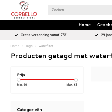
Home
Gesch
Gratis verzending vanaf 75€
29 jaar
Home
/
Tags
/
waterfilter
Producten getagd met waterf
Prijs
Min: €
0
Max: €
5
Categorieën