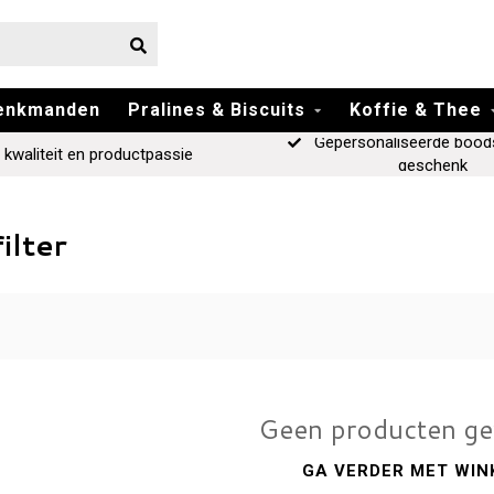
enkmanden
Pralines & Biscuits
Koffie & Thee
Gepersonaliseerde bood
 kwaliteit en productpassie
geschenk
ilter
Geen producten g
GA VERDER MET WIN