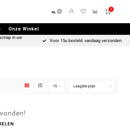
0
NL
Onze Winkel
schap in uw
Voor 15u besteld: vandaag verzonden
evonden!
KELEN