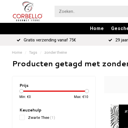
Home
Gesch
Gratis verzending vanaf 75€
29 jaar
Home
/
Tags
/
zonder theïne
Producten getagd met zonder
Prijs
Min: €
0
Max: €
10
Keuzehulp
Zwarte Thee
(1)