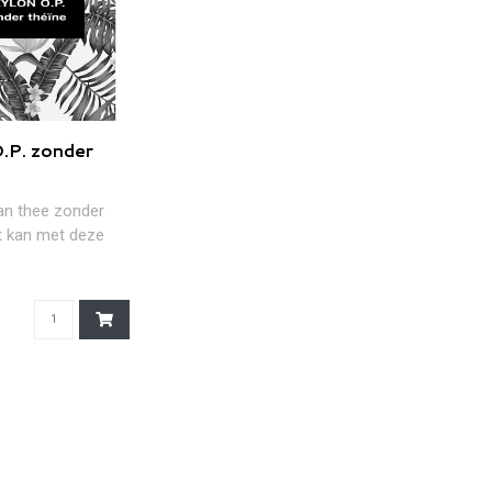
.P. zonder
an thee zonder
t kan met deze
uit Sri Lanka. ..