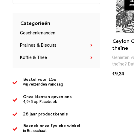
Categorieën
Geschenkmanden
Ceylon O
Pralines & Biscuits
theïne
Genieten v
Koffie & Thee
theïne? Da
Ceylon O.P. 
€9,24
Bestel voor 15u
wij verzenden vandaag
Onze klanten geven ons
4,9/5 op Facebook
28 jaar productkennis
Bezoek onze fysieke winkel
in Brasschaat