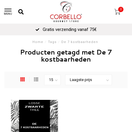
0
MENU
Gratis verzending vanaf 75€
Home
/
Tags
/
De 7 kostbaarheden
Producten getagd met De 7
kostbaarheden