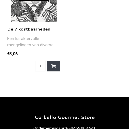
De 7 kostbaarheden
Een karaktervolle
mengelingen van diverse
theeën en 'kostbaarheden'
€5,06
zoals rozen..
Corbello Gourmet Store
Ondernemingsnr.:BE0455.003.541