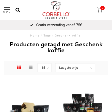
0
MENU
Gratis verzending vanaf 75€
Home
/
Tags
/
Geschenk koffie
Producten getagd met Geschenk
koffie