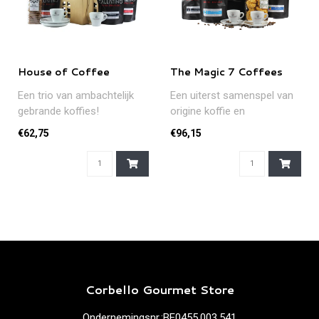
House of Coffee
The Magic 7 Coffees
Een trio van ambachtelijk
Een uiterst samenspel van
gebrande koffies!
origine koffie en
huismengelingen. De
€62,75
€96,15
espresso-doppio..
Corbello Gourmet Store
Ondernemingsnr.:BE0455.003.541