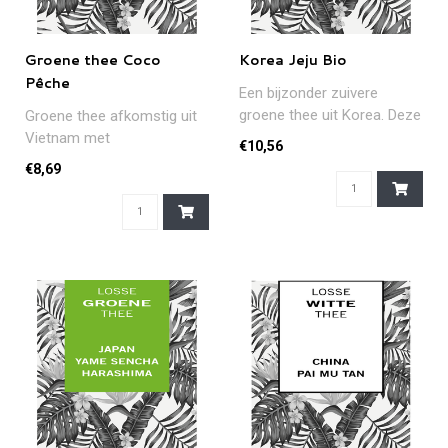
Groene thee Coco
Korea Jeju Bio
Pêche
Een bijzonder zuivere
groene thee uit Korea. Deze
Groene thee afkomstig uit
biologische thee heeft een
Vietnam met
€10,56
er..
geparfumeerdstukjes
€8,69
kokos, ananas, osmanth..