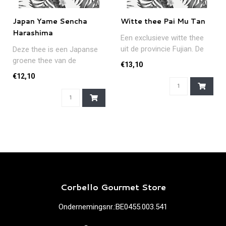
Japan Yame Sencha
Witte thee Pai Mu Tan
Harashima
Een exclusieve witte thee
uit de provincie Fujian. De
Deze thee is een Japanse
theeblaadjes worden op ge..
groene thee van de
€13,10
plantages van Yame, in het
€12,10
uiterste ..
Corbello Gourmet Store
Ondernemingsnr.:BE0455.003.541