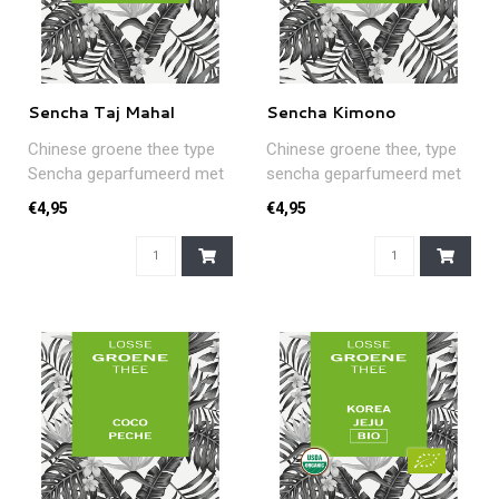
Sencha Taj Mahal
Sencha Kimono
Chinese groene thee type
Chinese groene thee, type
Sencha geparfumeerd met
sencha geparfumeerd met
citroen vanille en zoete
aroma van perzik en
€4,95
€4,95
appel...
abrikoos, ..