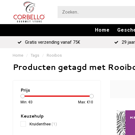
Home
Gesch
Gratis verzending vanaf 75€
29 jaar
Home
/
Tags
/
Rooibos
Producten getagd met Rooib
Prijs
Min: €
0
Max: €
10
Keuzehulp
Kruidenthee
(1)