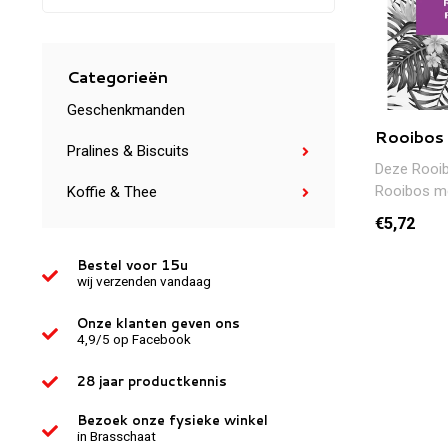
Categorieën
Geschenkmanden
Rooibos
Pralines & Biscuits
Deze Rooib
Rooibos me
Koffie & Thee
De blend m
€5,72
Sencha..
Bestel voor 15u
wij verzenden vandaag
Onze klanten geven ons
4,9/5 op Facebook
28 jaar productkennis
Bezoek onze fysieke winkel
in Brasschaat