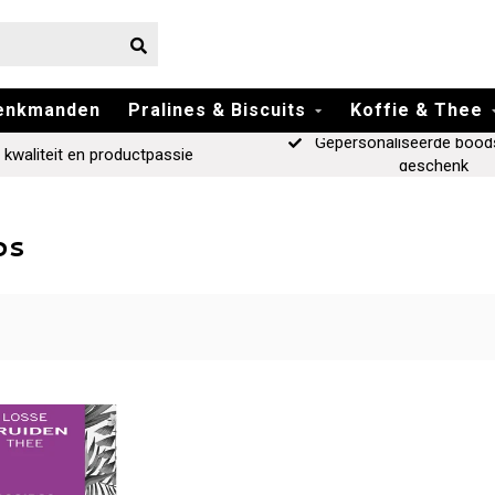
enkmanden
Pralines & Biscuits
Koffie & Thee
Gepersonaliseerde bood
 kwaliteit en productpassie
geschenk
os