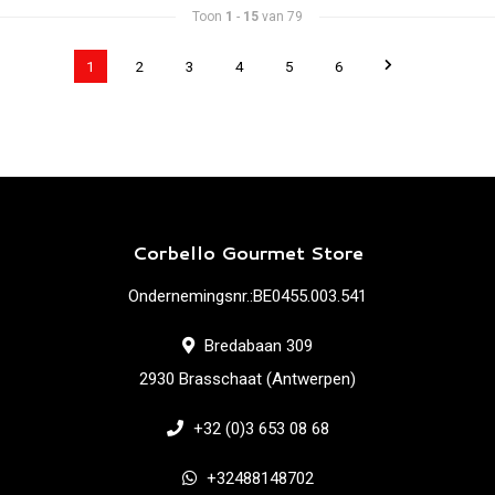
Toon
1
-
15
van 79
1
2
3
4
5
6
Corbello Gourmet Store
Ondernemingsnr.:BE0455.003.541
Bredabaan 309
2930 Brasschaat (Antwerpen)
+32 (0)3 653 08 68
+32488148702