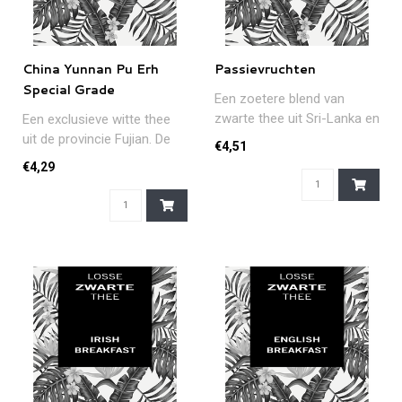
China Yunnan Pu Erh
Passievruchten
Special Grade
Een zoetere blend van
zwarte thee uit Sri-Lanka en
Een exclusieve witte thee
het aroma van
uit de provincie Fujian. De
€4,51
passievrucht...
theeblaadjes worden op ge..
€4,29