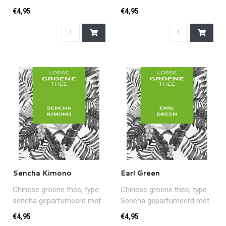
werd met sinaasappel en
citroen en stukjes gember.
€4,95
€4,95
rozenb..
Een ve..
Sencha Kimono
Earl Green
Chinese groene thee, type
Chinese groene thee, type
sencha geparfumeerd met
Sencha geparfumeerd met
aroma van perzik en
bergamotolie...
€4,95
€4,95
abrikoos, ..