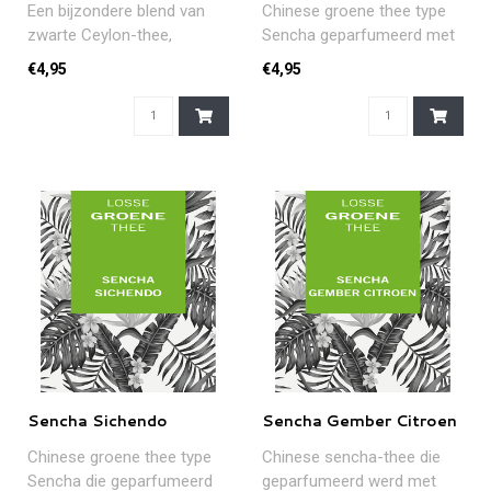
Een bijzondere blend van
Chinese groene thee type
zwarte Ceylon-thee,
Sencha geparfumeerd met
sinaasappel, kaneel en
citroen vanille en zoete
€4,95
€4,95
citroen, met..
appel...
Sencha Sichendo
Sencha Gember Citroen
Chinese groene thee type
Chinese sencha-thee die
Sencha die geparfumeerd
geparfumeerd werd met