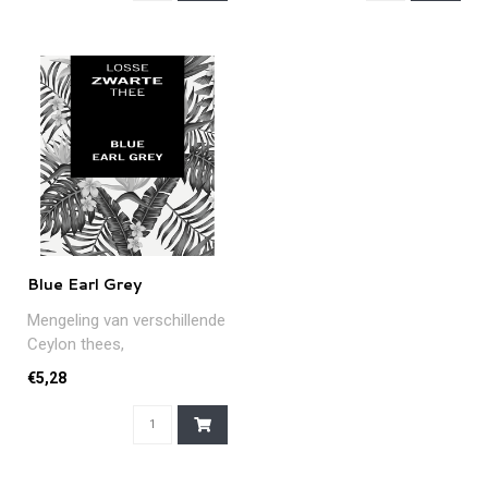
Blue Earl Grey
Mengeling van verschillende
Ceylon thees,
geparfumeerd met olie uit
€5,28
de bergamotp..