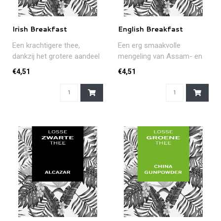
Irish Breakfast
English Breakfast
Een krachtigere thee,
Een erg smaakvolle
dankzij het grotere aandeel
mengeling van Assam- en
Assam-thee. De ideale
Ceylonthee. Het resultaat is
€4,51
€4,51
'wake-u..
een tas..