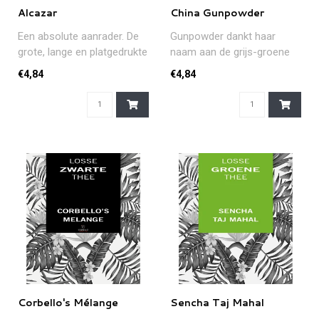
Alcazar
China Gunpowder
Een absolute aanrader. De
Gunpowder dankt haar
grote, lange en platgedrukte
naam aan de grijs-groene
bladeren zorgen voor een..
balletjes van opgerolde
€4,84
€4,84
bladeren d..
Corbello's Mélange
Sencha Taj Mahal