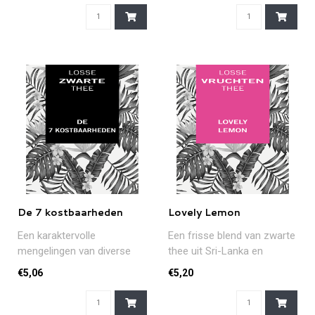
De 7 kostbaarheden
Lovely Lemon
Een karaktervolle
Een frisse blend van zwarte
mengelingen van diverse
thee uit Sri-Lanka en
theeën en 'kostbaarheden'
stukjes citroenschil...
€5,06
€5,20
zoals rozen..