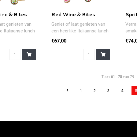
ne & Bites
Red Wine & Bites
Spri
aat genieten van
Geniet of laat genieten van
Verra
ke Italiaanse lunch
een heerlijke Italiaanse lunch
smake
t witte wi..
of diner met rode wij..
aperi
€67,00
€74,
verge.
Toon
61
-
75
van 79
1
2
3
4