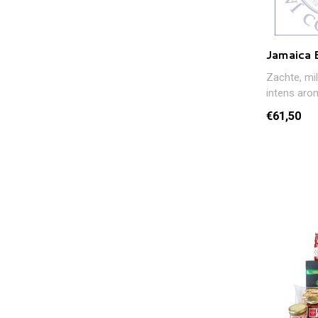
Jamaica 
Zachte, mi
intens aro
gefermente
€61,50
t..