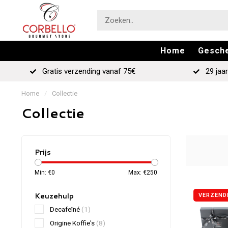
Home
Gesch
Gratis verzending vanaf 75€
29 jaar
Home
/
Collectie
Collectie
Prijs
Min: €
0
Max: €
250
Keuzehulp
VERZEND
Decafeïné
(1)
Origine Koffie's
(8)