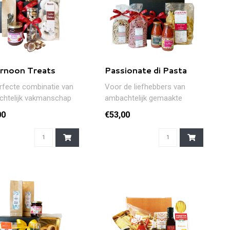
rnoon Treats
Passionate di Pasta
rfecte combinatie van
Voor de liefhebbers van
htelijk vakmanschap
ambachtelijk gemaakte
vergetelijke
pasta's en artisanale salsa's..
00
€53,00
belev..