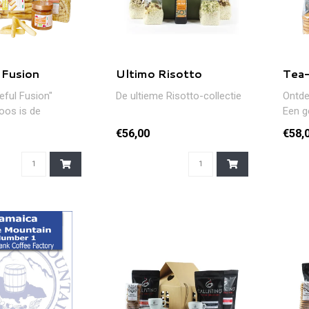
 Fusion
Ultimo Risotto
Tea-
eful Fusion"
De ultieme Risotto-collectie
Ontde
os is de
Een g
ombinatie van
thee, 
€56,00
€58,
ute..