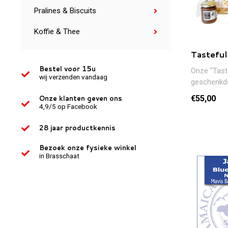
Pralines & Biscuits
Koffie & Thee
Tasteful
Bestel voor 15u
Onze "Tast
wij verzenden vandaag
geschenkdo
perfecte c
€55,00
Onze klanten geven ons
zoete en zo
4,9/5 op Facebook
28 jaar productkennis
Bezoek onze fysieke winkel
in Brasschaat