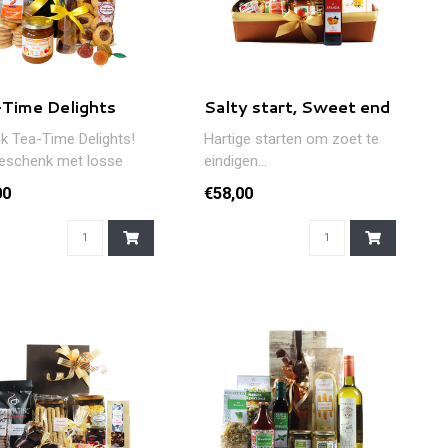
Time Delights
Salty start, Sweet end
k Tea-Time Delights!
Hartige starten om zoet te
eschenk met losse
eindigen...
confituur, biscuits en p..
00
€58,00