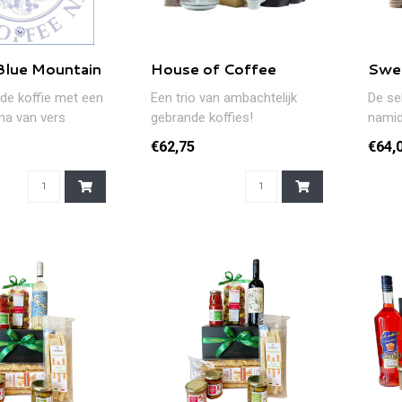
Blue Mountain
House of Coffee
Swe
lde koffie met een
Een trio van ambachtelijk
De se
ma van vers
gebrande koffies!
namid
erd zoet fruit en
€62,75
€64,