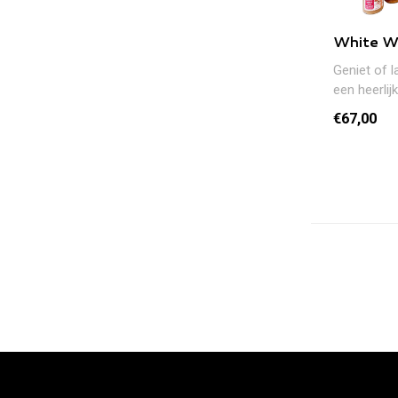
White Wi
Geniet of l
een heerlij
of diner me
€67,00