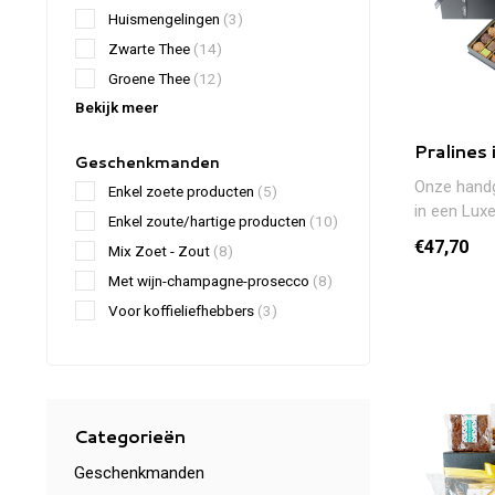
Huismengelingen
(3)
Zwarte Thee
(14)
Groene Thee
(12)
Bekijk meer
Pralines
Geschenkmanden
Onze handg
Enkel zoete producten
(5)
in een Lux
Enkel zoute/hartige producten
(10)
€47,70
Mix Zoet - Zout
(8)
Met wijn-champagne-prosecco
(8)
Voor koffieliefhebbers
(3)
Categorieën
Geschenkmanden