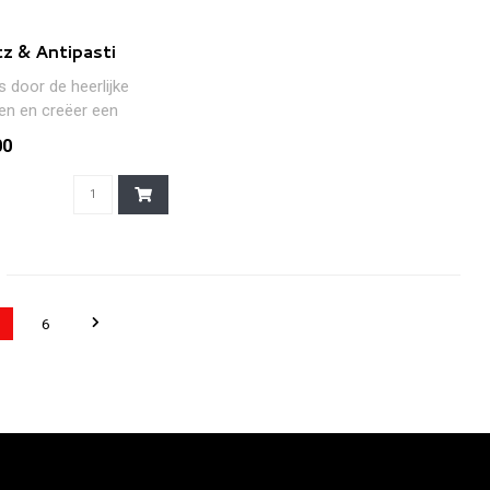
tz & Antipasti
s door de heerlijke
n en creëer een
tiefmoment om nooit te
00
.
5
6