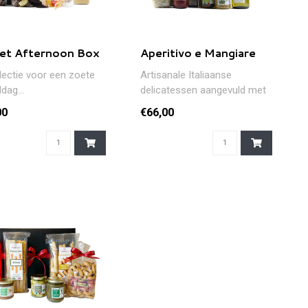
et Afternoon Box
Aperitivo e Mangiare
lectie voor een zoete
Artisanale Italiaanse
dag...
delicatessen aangevuld met
een heerlijke Siciliaanse
00
€66,00
wijn...