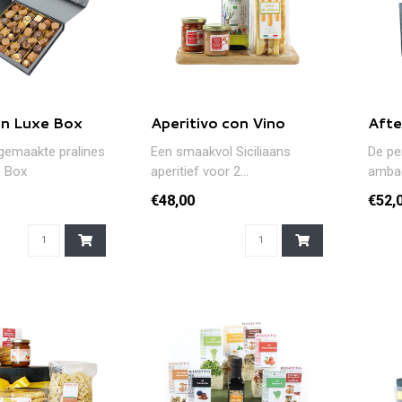
 in Luxe Box
Aperitivo con Vino
Afte
emaakte pralines
Een smaakvol Siciliaans
De pe
e Box
aperitief voor 2...
ambac
en on
€48,00
€52,
smaak