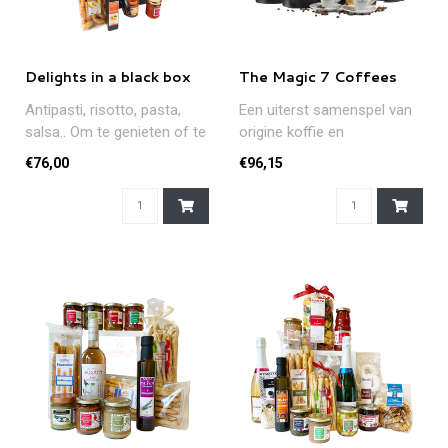
Delights in a black box
The Magic 7 Coffees
Antipasti, risotto, pasta,
Een uiterst samenspel van
salsa.. Om te genieten of te
origine koffie en
laten genieten!..
huismengelingen. De
€76,00
€96,15
espresso-doppio..