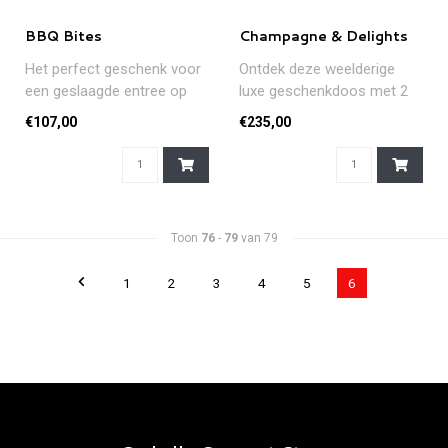
BBQ Bites
Champagne & Delights
Het perfect geschenk voor
Ontdek deze weelderige
een geslaagde entree op
luxe geschenkdoos met 2
een BBQ!
flessen champagne,
€107,00
€235,00
pralines, smaa..
Toon
76
-
79
van 79
1
2
3
4
5
6