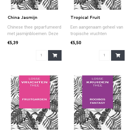
China Jasmijn
Tropical Fruit
Chinese thee geparfumeerd
Een aangenaam geheel van
met jasmijnbloemen. Deze
tropische vruchten
zachte, bloemige thee past
€5,39
€5,50
p..