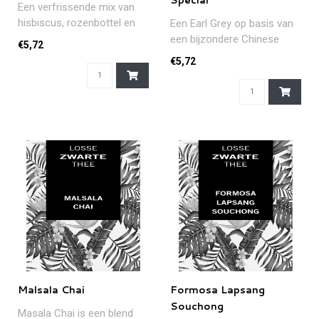
Special
Een verfrissende mix van
hisbiscus, rozenbottel en
Een Earl Grey op basis van
stukjes appel.
een bijzondere Chinese
€5,72
Gearomatiseerd..
thee en fijne olie uit de
€5,72
berg..
Malsala Chai
Formosa Lapsang
Souchong
Masala Chai is een blend