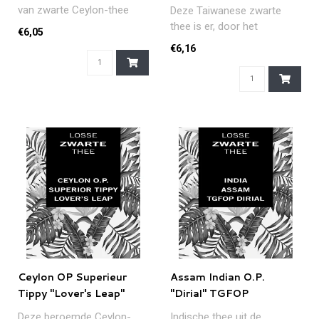
van zwarte Ceylon-thee
Deze Taiwanese zwarte
geparfumeerd met kaneel,
thee is er, door het
€6,05
gember,..
uitgesproken rokerig aroma,
€6,16
voor de l..
Ceylon OP Superieur
Assam Indian O.P.
Tippy "Lover's Leap"
"Dirial" TGFOP
Deze beroemde Ceylon-
Indische thee uit de