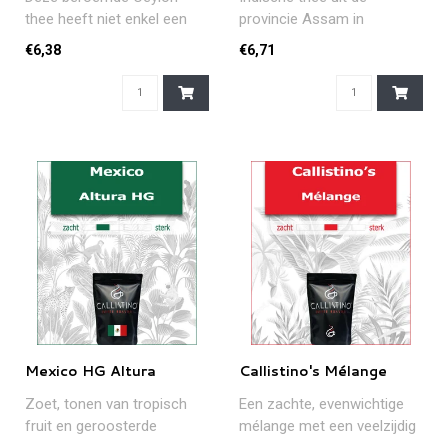
thee heeft niet enkel een
provincie Assam in
romantische naam maar
noordelijk India. Een thee
€6,38
€6,71
biedt, voor..
met veel "bo..
Mexico HG Altura
Callistino's Mélange
Zoet, tonen van tropisch
Een zachte, evenwichtige
fruit en geroosterde
mélange met een veelzijdig