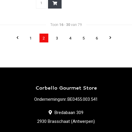
Toon
16
-
30
van 79
1
2
3
4
5
6
Corbello Gourmet Store
Ondernemingsnr.:BE0455.003.541
Bredabaan 309
2930 Brasschaat (Antwerpen)