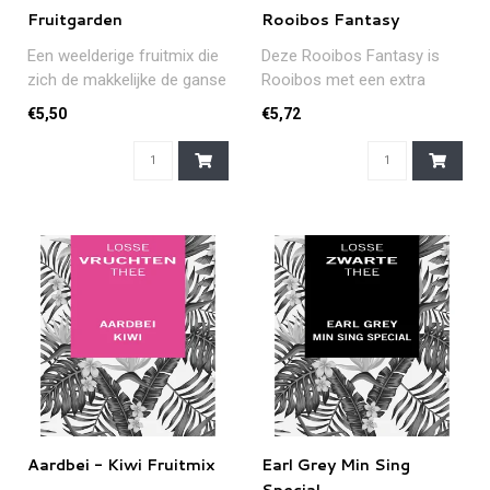
Fruitgarden
Rooibos Fantasy
Een weelderige fruitmix die
Deze Rooibos Fantasy is
zich de makkelijke de ganse
Rooibos met een extra
dag laat drinken en de b..
twist! De blend met groene
€5,50
€5,72
Sencha..
Aardbei - Kiwi Fruitmix
Earl Grey Min Sing