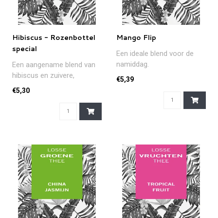
Hibiscus - Rozenbottel
Mango Flip
special
Een ideale blend voor de
namiddag.
Een aangename blend van
hibiscus en zuivere,
€5,39
gedroogde rozenbottel en
€5,30
hibiscus. ..