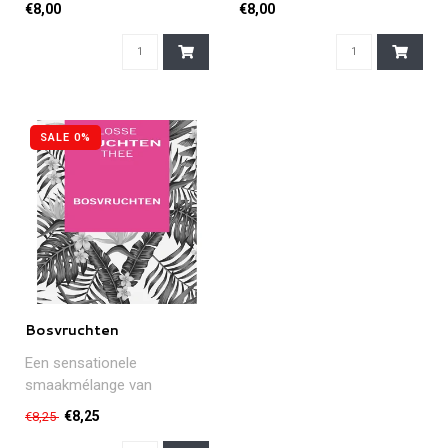
hazelnoten... Deze
aroma.Een ideale koffie
€8,00
€8,00
Mexicaanse topp..
voo..
SALE 0%
Bosvruchten
Een sensationele
smaakmélange van
hibiscus, rozenbottel,
€8,25
€8,25
aardbei, blauwe bosbes..