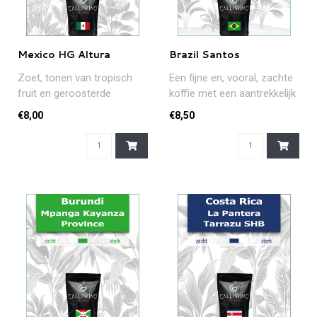
Mexico HG Altura
Brazil Santos
Zoet, tonen van tropisch
Een fijne en, vooral, zachte
fruit en geroosterde
koffie met een aantrekkelijk
hazelnoten... Deze
aroma en heerlijke ge..
€8,00
€8,50
Mexicaanse topp..