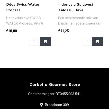
Déca Swiss Water
Indonesia Sulawesi
Process
Kalossi - Java
Het exclusieve SWISS
Een schitterende mix van
WATER Process: 99,9%
kruiden en zoete tonen van
cafeïnevrij dankzij water en
fruit en pure chocolade. ..
€10,00
€11,25
stoom....
Corbello Gourmet Store
Ondernemingsnr.:BE0455.003.541
Bredabaan 309