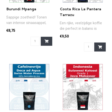
Burundi Mpanga
Costa Rica La Pantera
Tarrazu
Sappige zoetheid! Tonen
van intense sinaasappel,
Een rijke, veelzijdige koffie
wat citroen en zoete tonen
die perfect in balans is
€8,75
van..
dankzij een volle body, e..
€9,50