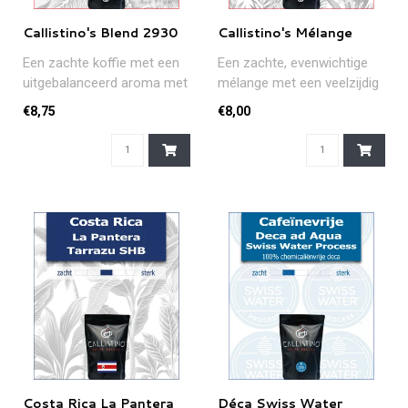
Callistino's Blend 2930
Callistino's Mélange
Een zachte koffie met een
Een zachte, evenwichtige
uitgebalanceerd aroma met
mélange met een veelzijdig
tonen van fruit, karamel en
aroma.Een ideale koffie
€8,75
€8,00
..
voo..
Costa Rica La Pantera
Déca Swiss Water