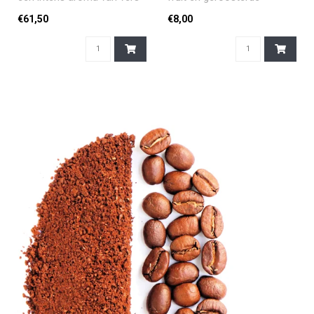
gefermenteerd zoet fruit en
hazelnoten... Deze
€61,50
€8,00
t..
Mexicaanse topp..