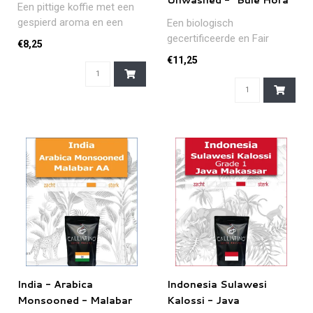
Unwashed - "Bule Hora"
Een pittige koffie met een
Organic
gespierd aroma en een
Een biologisch
mooie donkerbruine crèma.
gecertificeerde en Fair
€8,25
Een..
Trade koffie uit de Guji-
€11,25
regio in Ethiopi..
India - Arabica
Indonesia Sulawesi
Monsooned - Malabar
Kalossi - Java