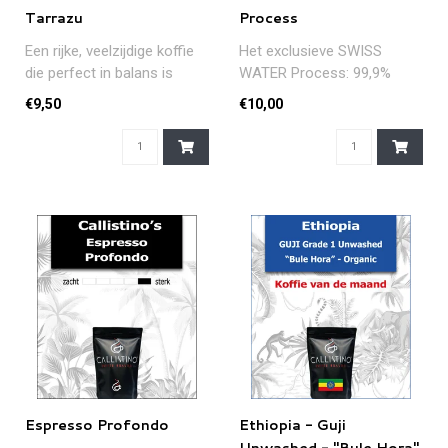
Tarrazu
Process
Een rijke, veelzijdige koffie
Het exclusieve SWISS
die perfect in balans is
WATER Process: 99,9%
dankzij een volle body, e..
cafeïnevrij dankzij water en
€9,50
€10,00
stoom....
Espresso Profondo
Ethiopia - Guji