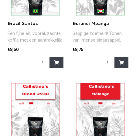
Brazil Santos
Burundi Mpanga
Een fijne en, vooral, zachte
Sappige zoetheid! Tonen
koffie met een aantrekkelijk
van intense sinaasappel,
aroma en heerlijke ge..
wat citroen en zoete tonen
€8,50
€8,75
van..